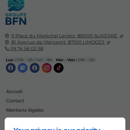
9 Place du Maréchal Leclerc, 89000 AUXERRE
81 Avenue de l'Aéroport, 87100 LIMOGES
09 74 56 02 58
Lun :
09h - 12h | 14h - 18h
Mar - Ven :
09h - 12h
Accueil
Contact
Mentions légales
Plan du site